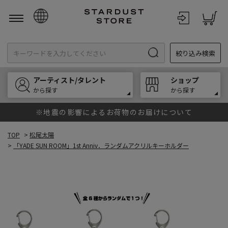
日本語
絞り込み検索
English
한국어
アーティスト/タレント
ショップ
中文
から探す
から探す
※地震の影響によるお荷物のお届けについて
TOP
>
松尾太陽
>
「YADE SUN ROOM」1st Anniv．ランダムアクリルキーホルダー