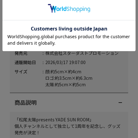
商品情報
商品コード
MTK260304KH
発売元
株式会社スターダストプロモーション
通販開始日
2026/03/17 19:07:00
サイズ
顔:約5cm×約4cm
ロゴ:約3.5cm×約6.3cm
太陽:約5cm×約5cm
商品説明
「松尾太陽presents YADE SUN ROOM」
個人チャンネルとして独立して1周年を記念し、グッズ
発売が決定！