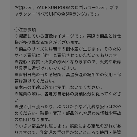
お顔3ver.、YADE SUN ROOMのロゴカラー2ver.、新キ
ャラクター“やでSUN”の全6種ランダムです。
◯注意事項
※掲載している画像はイメージです。実際の商品とは仕
様が多少異なる場合がございます。
※商品のサイズには若干の個体差が生じます。そのため
サイズ表記は「約」と表記させていただいております。
※変形・変質・火災の原因となりますので、火気や暖房
器具等に近づけないでください。
※直射日光の当たる場所、高温多湿の場所での使用・保
管は避けてください。
※本来の用途以外では使用しないでください。
※廃棄の際は、各地方自治体の廃棄区分に従ってくださ
い。
※強く引っ張ったり、ぶつけたりなど乱暴な扱いはおや
めください。破損・変形・部品外れや思わぬ怪我や事故
の原因となります。
※小さい部品が付属します。誤飲による窒息の恐れがあ
りますので、乳幼児の手の届かないところで使用・保管