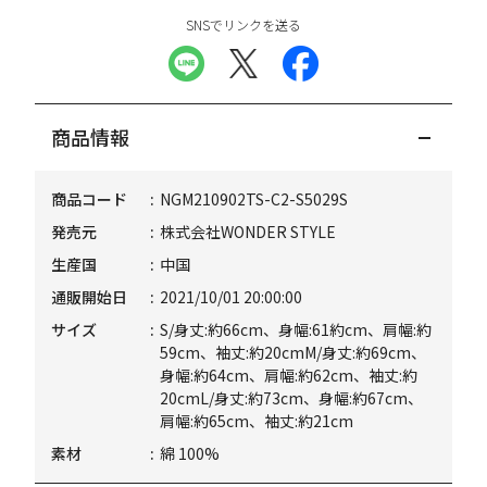
SNSでリンクを送る
商品情報
商品コード
NGM210902TS-C2-S5029S
発売元
株式会社WONDER STYLE
生産国
中国
通販開始日
2021/10/01 20:00:00
サイズ
S/身丈:約66cm、身幅:61約cm、肩幅:約
59cm、袖丈:約20cmM/身丈:約69cm、
身幅:約64cm、肩幅:約62cm、袖丈:約
20cmL/身丈:約73cm、身幅:約67cm、
肩幅:約65cm、袖丈:約21cm
素材
綿 100%