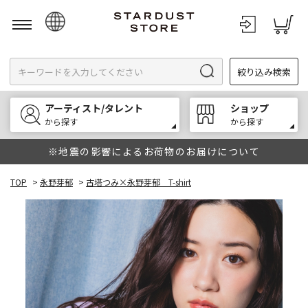
日本語
絞り込み検索
English
한국어
アーティスト/タレント
ショップ
中文
から探す
から探す
※地震の影響によるお荷物のお届けについて
TOP
>
永野芽郁
>
古塔つみ×永野芽郁 T-shirt