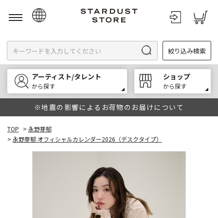
日本語
絞り込み検索
English
한국어
アーティスト/タレント
ショップ
中文
から探す
から探す
※地震の影響によるお荷物のお届けについて
TOP
>
永野芽郁
>
永野芽郁 オフィシャルカレンダー2026（デスクタイプ）