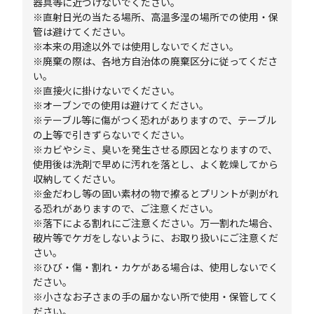
器具等に近づけないでください。
※直射日光の当たる場所、高温多湿の場所での使用・保
管は避けてください。
※本来の用途以外では使用しないでください。
※廃棄の際は、各地方自治体の廃棄区分に従ってくださ
い。
※直接火に掛けないでください。
※オーブンでの使用は避けてください。
※テーブル等に傷がつく恐れがありますので、テーブル
の上等で引きずらないでください。
※カビやシミ、臭いを発生させる原因となりますので、
使用後は洗剤で早めに汚れを落とし、よく乾燥してから
収納してください。
※金だわし等の固い素材の物で擦るとプリントが剥がれ
る恐れがありますので、ご注意ください。
※落下による割れにご注意ください。万一割れた場合、
破片等でケガをしないように、お取り扱いにご注意くだ
さい。
※ひび・傷・割れ・カケがある場合は、使用しないでく
ださい。
※小さなお子さまの手の届かない所で使用・保管してく
ださい。