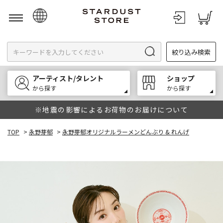
日本語
絞り込み検索
English
한국어
アーティスト/タレント
ショップ
中文
から探す
から探す
※地震の影響によるお荷物のお届けについて
TOP
>
永野芽郁
>
永野芽郁オリジナルラーメンどんぶり & れんげ