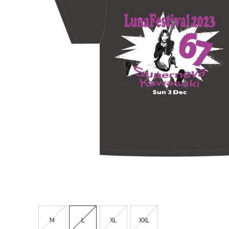
M
L
XL
XXL