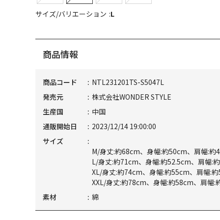
サイズ/バリエーション
L
商品情報
商品コード
NTL231201TS-S5047L
発売元
株式会社WONDER STYLE
生産国
中国
通販開始日
2023/12/14 19:00:00
サイズ
M/身丈:約68cm、身幅:約50cm、肩幅:約45
L/身丈:約71cm、身幅:約52.5cm、肩幅:約
XL/身丈:約74cm、身幅:約55cm、肩幅:約5
XXL/身丈:約78cm、身幅:約58cm、肩幅:約
素材
綿