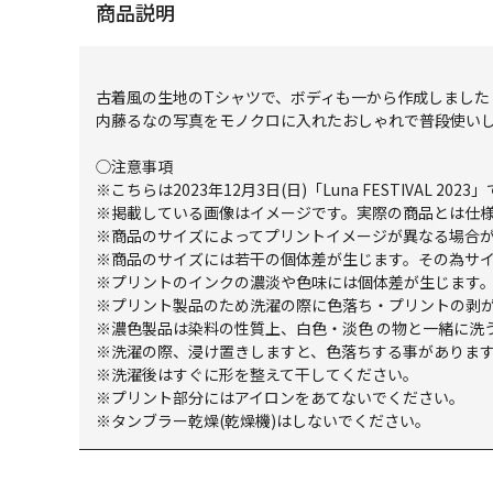
商品説明
古着風の生地のTシャツで、ボディも一から作成しました
内藤るなの写真をモノクロに入れたおしゃれで普段使い
◯注意事項
※こちらは2023年12月3日(日)「Luna FESTIVAL 20
※掲載している画像はイメージです。実際の商品とは仕
※商品のサイズによってプリントイメージが異なる場合
※商品のサイズには若干の個体差が生じます。その為サ
※プリントのインクの濃淡や色味には個体差が生じます
※プリント製品のため洗濯の際に色落ち・プリントの剥
※濃色製品は染料の性質上、白色・淡色 の物と一緒に洗
※洗濯の際、浸け置きしますと、色落ちする事がありま
※洗濯後はすぐに形を整えて干してください。
※プリント部分にはアイロンをあてないでください。
※タンブラー乾燥(乾燥機)はしないでください。