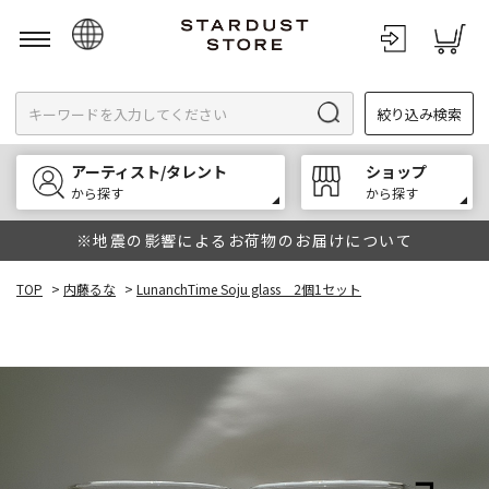
日本語
絞り込み検索
English
한국어
アーティスト/タレント
ショップ
中文
から探す
から探す
※地震の影響によるお荷物のお届けについて
TOP
>
内藤るな
>
LunanchTime Soju glass 2個1セット