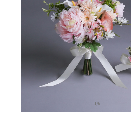
1
/
6