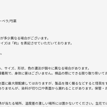
。
ーベラ/芍薬
様が多少異なる場合がございます。
サイズは「約」を表記させていただいております。
い。
ため、サイズ、形状、色の濃淡が個々に異なる場合があります。
は接着剤で、身体に害はございません。検品の際にできる限り取り除いて
安全面に最大限配慮してはおりますが、製品を強く握るなどすると怪我を
要ありませんが、染料が切り口や表面から漏れることがあります。保管・
の熱が当たる場所、温度差の激しい場所には置かないでください。生花