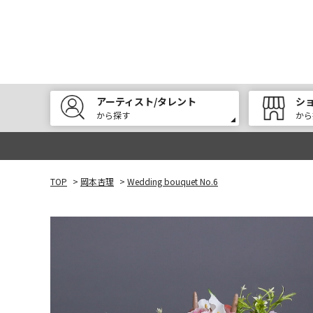
アーティスト/タレント
シ
から探す
から
TOP
>
岡本杏理
>
Wedding bouquet No.6