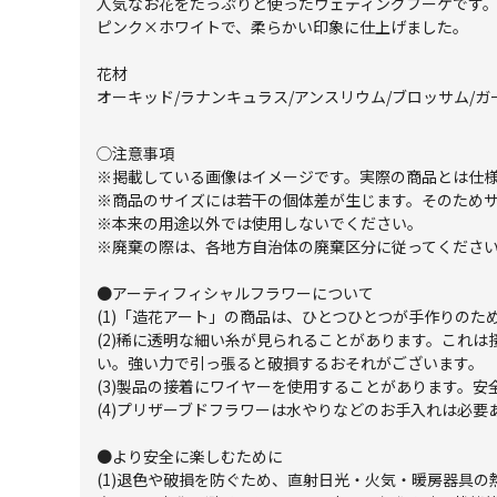
人気なお花をたっぷりと使ったウェディングブーケです
ピンク×ホワイトで、柔らかい印象に仕上げました。
花材
オーキッド/ラナンキュラス/アンスリウム/ブロッサム/ガ
◯注意事項
※掲載している画像はイメージです。実際の商品とは仕
※商品のサイズには若干の個体差が生じます。そのため
※本来の用途以外では使用しないでください。
※廃棄の際は、各地方自治体の廃棄区分に従ってくださ
●アーティフィシャルフラワーについて
(1)「造花アート」の商品は、ひとつひとつが手作りの
(2)稀に透明な細い糸が見られることがあります。これ
い。強い力で引っ張ると破損するおそれがございます。
(3)製品の接着にワイヤーを使用することがあります。
(4)プリザーブドフラワーは水やりなどのお手入れは必
●より安全に楽しむために
(1)退色や破損を防ぐため、直射日光・火気・暖房器具