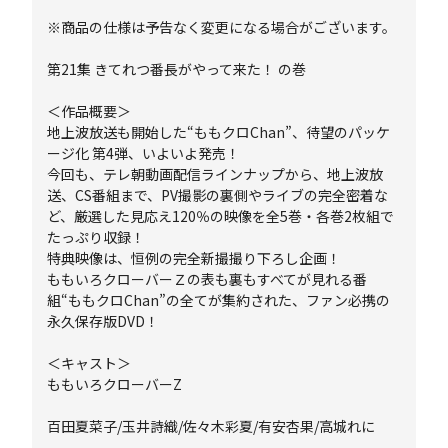
※商品の仕様は予告なく変更になる場合がございます。
第21集 きてれつ番長がやって来た！ の巻
＜作品概要＞
地上波放送も開始した“ももクロChan”、待望のパッケ
ージ化 第4弾、いよいよ発売！
今回も、テレ朝動画配信ラインナップから、地上波放
送、CS番組まで、PV撮影の裏側やライブの完全密着な
ど、厳選した見応え120％の映像を全5巻・各巻2枚組で
たっぷり収録！
特典映像は、恒例の完全新撮撮り下ろし企画！
ももいろクローバーＺの表も裏もすべてが見れる番
組“ももクロChan”の全てが集約された、ファン必携の
永久保存版DVD！
＜キャスト＞
ももいろクローバーZ
百田夏菜子/玉井詩織/佐々木彩夏/有安杏果/高城れに