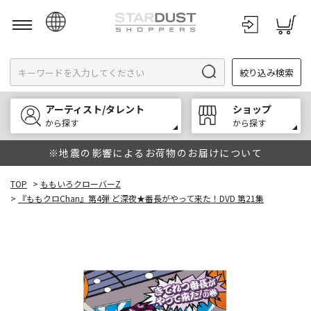
日本語
絞り込み検索
English
한국어
アーティスト/タレント
ショップ
中文
から探す
から探す
※地震の影響によるお荷物のお届けについて
TOP
>
ももいろクローバーZ
>
『ももクロChan』第4弾 ど深夜★番長がやって来た！DVD 第21集