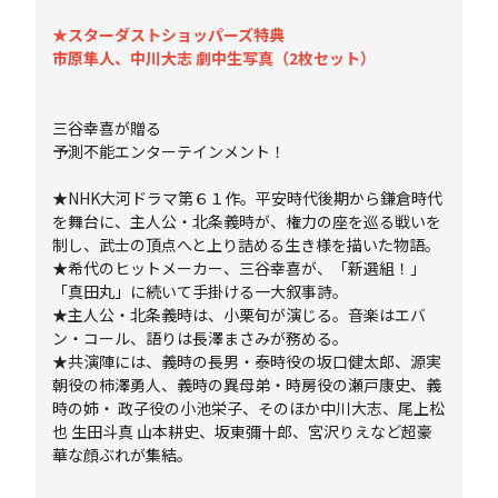
★スターダストショッパーズ特典
市原隼人、中川大志 劇中生写真（2枚セット）
三谷幸喜が贈る
予測不能エンターテインメント！
★NHK大河ドラマ第６１作。平安時代後期から鎌倉時代
を舞台に、主人公・北条義時が、権力の座を巡る戦いを
制し、武士の頂点へと上り詰める生き様を描いた物語。
★希代のヒットメーカー、三谷幸喜が、「新選組！」
「真田丸」に続いて手掛ける一大叙事詩。
★主人公・北条義時は、小栗旬が演じる。音楽はエバ
ン・コール、語りは長澤まさみが務める。
★共演陣には、義時の長男・泰時役の坂口健太郎、源実
朝役の柿澤勇人、義時の異母弟・時房役の瀬戸康史、義
時の姉・ 政子役の小池栄子、そのほか中川大志、尾上松
也 生田斗真 山本耕史、坂東彌十郎、宮沢りえなど超豪
華な顔ぶれが集結。