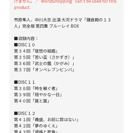
けません。／"WorldShopping" can't be used for this
product.
市原隼人、中川大志 出演 大河ドラマ「鎌倉殿の１３
人」完全版 第四集 ブルーレイ BOX
■収録内容：
■DISC１０
第３４回「理想の結婚」
第３５回「苦い盃（さかずき）」
第３６回「武士の鑑（かがみ）」
第３７回「オンベレブンビンバ」
■DISC１１
第３８回「時を継ぐ者」
第３９回「穏やかな一日」
第４０回「罠と罠」
■DISC１２
第４１回「義盛、お前に罪はない」
第４２回「夢のゆくえ」
第４３回「資格と死角」