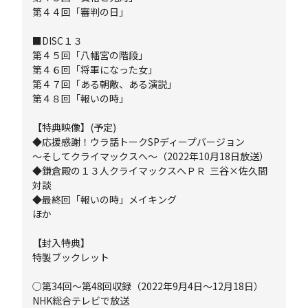
第４４回「審判の日」
■DISC１３
第４５回「八幡宮の階段」
第４６回「将軍になった女」
第４７回「ある朝敵、ある演説」
第４８回「報いの時」
【特典映像】(予定)
◆応援感謝！ウラ話トークSPディープバージョン
～そしてクライマックスへ～（2022年10月18日放送）
◆鎌倉殿の１３人クライマックスへＰＲ 三谷×佐久間
対談
◆最終回「報いの時」メイキング
ほか
【封入特典】
特製ブックレット
○第34回～第48回収録（2022年9月4日～12月18日）
NHK総合テレビで放送