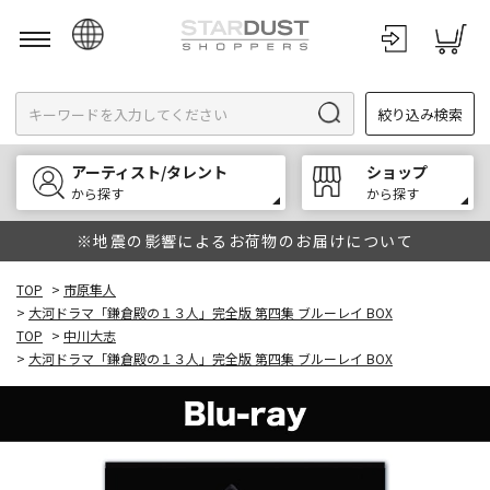
日本語
絞り込み検索
English
한국어
アーティスト/タレント
ショップ
中文
から探す
から探す
※地震の影響によるお荷物のお届けについて
TOP
>
市原隼人
>
大河ドラマ「鎌倉殿の１３人」完全版 第四集 ブルーレイ BOX
TOP
>
中川大志
>
大河ドラマ「鎌倉殿の１３人」完全版 第四集 ブルーレイ BOX