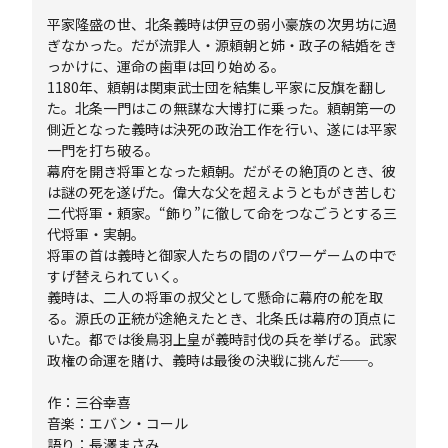
平家隆盛の世、北条義時は伊豆の弱小豪族の次男坊に過
ぎなかった。だが流罪人・源頼朝と姉・政子の結婚をき
っかけに、運命の歯車は回り始める。
1180年、頼朝は関東武士団を結集し平家に反旗を翻し
た。北条一門はこの無謀な大博打に乗った。頼朝第一の
側近となった義時は決死の政治工作を行い、遂には平家
一門を打ち破る。
幕府を開き将軍となった頼朝。だがその絶頂のとき、彼
は謎の死を遂げた。偉大な父を超えようともがき苦しむ
二代将軍・頼家。“飾り”に徹して命をつなごうとする三
代将軍・実朝。
将軍の首は義時と御家人たちの間のパワーゲームの中で
すげ替えられていく。
義時は、二人の将軍の叔父として懸命に幕府の舵を取
る。源氏の正統が途絶えたとき、北条氏は幕府の頂点に
いた。都では後鳥羽上皇が義時討伐の兵を挙げる。武家
政権の命運を賭け、義時は最後の決戦に挑んだ──。
作：三谷幸喜
音楽：エバン・コール
語り：長澤まさみ