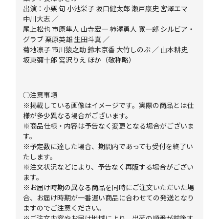
出演：小栗 旬 小池栄子 坂口健太郎 瀬戸康史 宮澤エマ
中川大志 ／
尾上松也 市原隼人 山寺宏一 柿澤勇人 寛一郎 シルビア・
グラブ 栗原英雄 生田斗真 ／
菊地凛子 市川猿之助 鈴木京香 大竹しのぶ ／ 山本耕史
坂東彌十郎 宮沢りえ ほか（敬称略）
◯注意事項
※掲載している画像はイメージです。実際の商品とは仕
様が多少異なる場合がございます。
※商品仕様・内容は予告なく変更となる場合がございま
す。
※予定数に達した場合、期間内であっても受付を終了い
たします。
※注文状況などにより、予告なく再販する場合がござい
ます。
※お届け時期の異なる商品を同時にご注文いただいた場
合、お届け時期が一番遅い商品に合わせての発送となり
ますのでご注意ください。
※ご注文内容やお届け地域により、出荷の順番が前後す