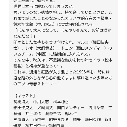
死に直面し、動揺する。
世界は本当に終わってしまうのか。
言いようのない感情を抱え、持て余していたときに、こ
れまで話したことのなかったカリスマ的存在の同級生・
鈴木翔太郎（中川大志）に突然呼び出される。
「ぼんやり大人になって、ぼんやり死んで、お前は満足
なんだな？」
悶々とした気持ちを焚き付けられ、マルコ（細田佳央
太）、レオ（犬飼貴丈）、ドヨン（関口メンディー）の
いるチーム（仲間）に強制的に入れられる。
そんな中、秋久は、不思議な魅力を持つ岸セイラ（松本
穂香）と視線が重なって…。
これは、混沌と狂熱が入り混じった1995年を、時には
道を踏み外しながら心の赴くままに駆け巡った少年たち
のアツい青春ストーリー！
【キャスト】
髙橋海人 中川大志 松本穂香
細田佳央太 犬飼貴丈 関口メンディー 浅川梨奈 工
藤遥 井上瑞稀 渡邊圭祐 鈴木仁
三浦貴大 山中崇 紺野まひる 勝矢 嶋田久作 新川
優愛 桜井日奈子 / 斉藤由貴