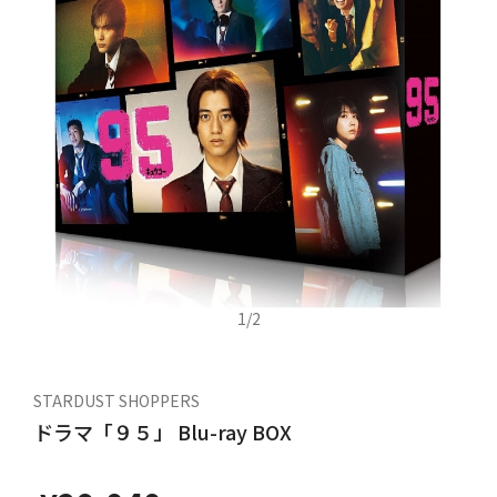
1
/
2
STARDUST SHOPPERS
ドラマ「９５」 Blu-ray BOX