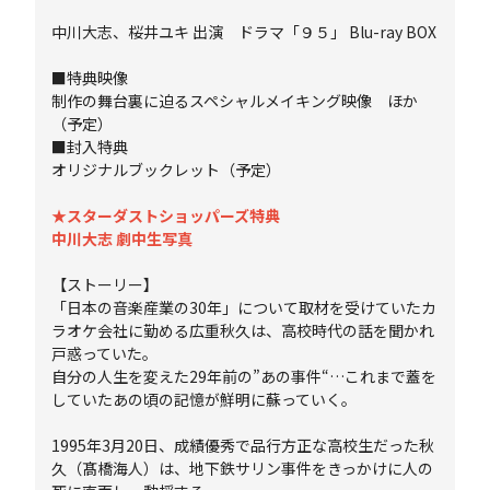
中川大志、桜井ユキ 出演 ドラマ「９５」 Blu-ray BOX
■特典映像
制作の舞台裏に迫るスペシャルメイキング映像 ほか
（予定）
■封入特典
オリジナルブックレット（予定）
★スターダストショッパーズ特典
中川大志 劇中生写真
【ストーリー】
「日本の音楽産業の30年」について取材を受けていたカ
ラオケ会社に勤める広重秋久は、高校時代の話を聞かれ
戸惑っていた。
自分の人生を変えた29年前の”あの事件“…これまで蓋を
していたあの頃の記憶が鮮明に蘇っていく。
1995年3月20日、成績優秀で品行方正な高校生だった秋
久（髙橋海人）は、地下鉄サリン事件をきっかけに人の