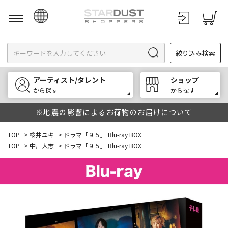
日本語
絞り込み検索
English
한국어
アーティスト/タレント
ショップ
中文
から探す
から探す
※地震の影響によるお荷物のお届けについて
TOP
>
桜井ユキ
>
ドラマ「９５」 Blu-ray BOX
TOP
>
中川大志
>
ドラマ「９５」 Blu-ray BOX