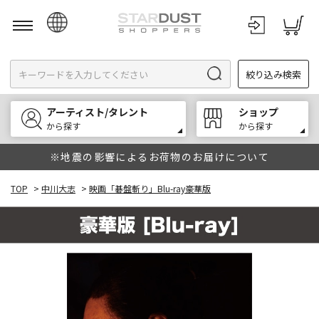
日本語
絞り込み検索
English
한국어
アーティスト/タレント
ショップ
中文
から探す
から探す
※地震の影響によるお荷物のお届けについて
TOP
>
中川大志
>
映画「碁盤斬り」Blu-ray豪華版