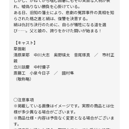
しかし、かねてから嗜む囲碁にもその実直な人柄が表
れ、嘘偽りない勝負を心掛けている。
ある日、旧知の藩士により、悲劇の冤罪事件の真相を知
らされた格之進と絹は、復讐を決意する。
絹は仇討ち決行のために、自らが犠牲になる道を選
び……。父と娘の、誇りをかけた闘いが始まる！
【キャスト】
草彅剛
清原果耶 中川大志 奥野瑛太 音尾琢真 ／ 市村正
親
立川談慶 中村優子
斎藤工 小泉今日子 ／ 國村隼
（敬称略）
◯注意事項
※掲載している画像はイメージです。実際の商品とは仕
様が多少異なる場合がございます。
※商品仕様・内容は予告なく変更となる場合がございま
す。