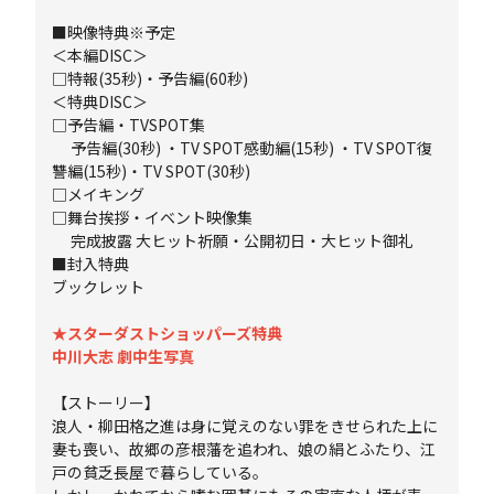
■映像特典※予定
＜本編DISC＞
□特報(35秒)・予告編(60秒)
＜特典DISC＞
□予告編・TVSPOT集
予告編(30秒) ・TV SPOT感動編(15秒) ・TV SPOT復
讐編(15秒)・TV SPOT(30秒)
□メイキング
□舞台挨拶・イベント映像集
完成披露 大ヒット祈願・公開初日・大ヒット御礼
■封入特典
ブックレット
★スターダストショッパーズ特典
中川大志 劇中生写真
【ストーリー】
浪人・柳田格之進は身に覚えのない罪をきせられた上に
妻も喪い、故郷の彦根藩を追われ、娘の絹とふたり、江
戸の貧乏長屋で暮らしている。