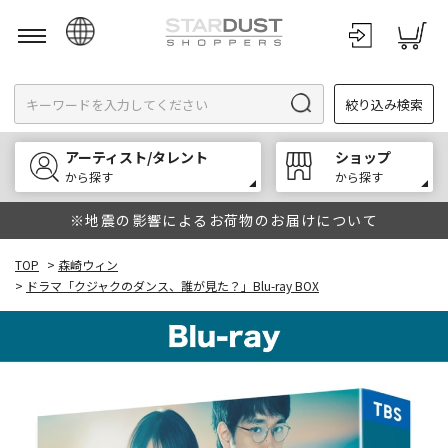
日本語
絞り込み検索
English
한국어
アーティスト/タレント
ショップ
中文
から探す
から探す
※地震の影響によるお荷物のお届けについて
TOP
>
森崎ウィン
>
ドラマ「クジャクのダンス、誰が見た？」Blu-ray BOX