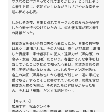
マスなのに付き合ってくれてありがとう」とうれしそう
な春生を前に、気恥ずかしいながらもささやかな幸せを
噛み締める心麦。
しかしその夜、春生と別れてサークルの飲み会から帰宅
した心麦を待ち受けていたのは、燃え盛る我が家と春生
の訃報だった。
最愛の父を失い茫然自失の心麦だったが、春生の殺害犯
は早々に逮捕される。その人物は、春生が22年前に逮捕
した資産家一家惨殺事件の犯人・遠藤力郎（酒向芳）の
息子・友哉（成田凌）だという。春生がそんな事件を担
当していたことを初めて知った心麦は、突然の事態の進
展に実感が湧かないまま、いつものラーメン店を訪れ、
店主の染田（酒井敏也）から春生が残した一通の手紙を
受け取る。するとそこに書かれていたのは、友哉を含む
複数の人物の名前と、その者たちに容疑がかかった場
合、それは「冤罪」だとする記述で･･･。
【キャスト】
広瀬すず 松山ケンイチ
森崎ウィン 瀧内公美 斉藤 優 絃瀬聡一 野村康太