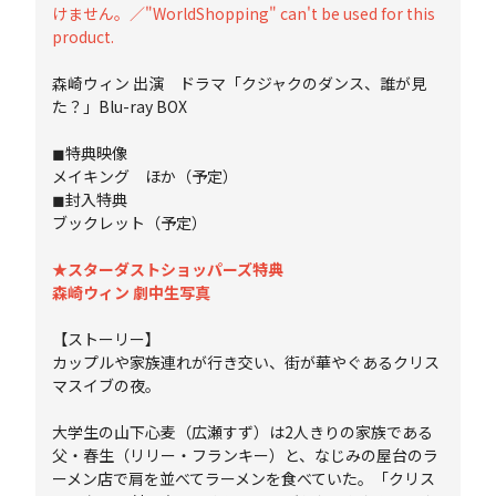
けません。／"WorldShopping" can't be used for this
product.
森崎ウィン 出演 ドラマ「クジャクのダンス、誰が見
た？」Blu-ray BOX
◼︎特典映像
メイキング ほか（予定）
◼︎封入特典
ブックレット（予定）
★スターダストショッパーズ特典
森崎ウィン 劇中生写真
【ストーリー】
カップルや家族連れが行き交い、街が華やぐあるクリス
マスイブの夜。
大学生の山下心麦（広瀬すず）は2人きりの家族である
父・春生（リリー・フランキー）と、なじみの屋台のラ
ーメン店で肩を並べてラーメンを食べていた。「クリス