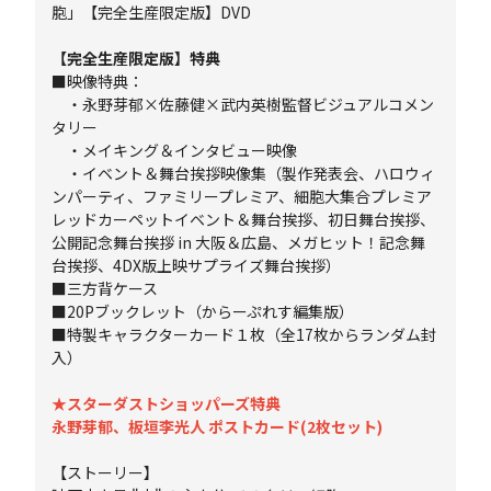
胞」【完全生産限定版】DVD
【完全生産限定版】特典
■映像特典：
・永野芽郁×佐藤健×武内英樹監督ビジュアルコメン
タリー
・メイキング＆インタビュー映像
・イベント＆舞台挨拶映像集（製作発表会、ハロウィ
ンパーティ、ファミリープレミア、細胞大集合プレミア
レッドカーペットイベント＆舞台挨拶、初日舞台挨拶、
公開記念舞台挨拶 in 大阪＆広島、メガヒット！記念舞
台挨拶、4DX版上映サプライズ舞台挨拶）
■三方背ケース
■20Pブックレット（からーぷれす編集版）
■特製キャラクターカード１枚（全17枚からランダム封
入）
★スターダストショッパーズ特典
永野芽郁、板垣李光人 ポストカード(2枚セット)
【ストーリー】