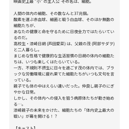
映画史上最 "小" の主人公 ―― その名は、細胞。
人間の体内の細胞、その数なんと37兆個。
酸素を運ぶ赤血球、細菌と戦う白血球、そのほか無数の
細胞たちが、
あなたの健康と命を守るために日夜全力ではたらいてい
るのだ。
高校生・漆崎日胡 (芦田愛菜) は、父親の茂 (阿部サダヲ)
と二人暮らし。
まじめな性格で健康的な生活習慣の日胡の体内の細胞た
ちは、いつも楽しくはたらいている。
一方、不規則不摂生に日々を過ごす茂の体内では、ブラ
ックな労働環境に疲れ果てた細胞たちがいつも文句を言
っている。
親子でも体の中はえらい違いだった。仲良し親子のにぎ
やかな日常。
しかし、その体内への侵入を狙う病原体たちが動き始め
る…。
漆崎親子の未来をかけた、細胞たちの「体内史上最大の
戦い」が幕を開ける！？
【キャスト】