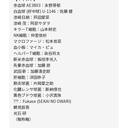
赤血球 AE3803：永野芽郁
白血球 (好中球) U-1146：佐藤 健
漆崎日胡：芦田愛菜
漆崎 茂：阿部サダヲ
キラーT細胞：山本耕史
NK細胞：仲里依紗
マクロファージ：松本若菜
血小板：マイカ・ピュ
ヘルパーT細胞：染谷将太
新米赤血球：板垣李光人
先輩赤血球：加藤 諒
武田 新：加藤清史郎
肝細胞：深田恭子
肺炎球菌：片岡愛之助
化膿レンサ球菌：新納慎也
黄色ブドウ球菌：小沢真珠
???：Fukase (SEKAI NO OWARI)
鶴見辰吾
光石 研
（敬称略）