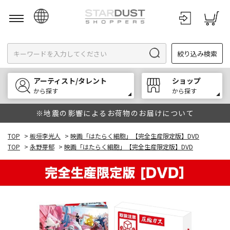
日本語
絞り込み検索
English
한국어
アーティスト/タレント
ショップ
中文
から探す
から探す
※地震の影響によるお荷物のお届けについて
TOP
>
板垣李光人
>
映画「はたらく細胞」【完全生産限定版】DVD
TOP
>
永野芽郁
>
映画「はたらく細胞」【完全生産限定版】DVD