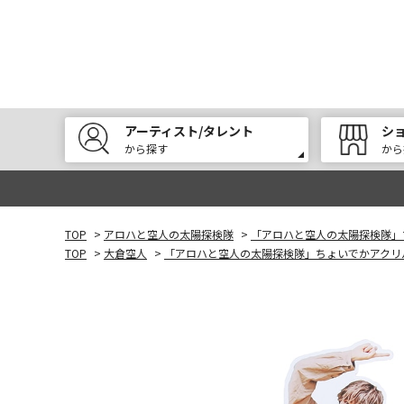
アーティスト/タレント
シ
から探す
から
TOP
>
アロハと空人の太陽探検隊
>
「アロハと空人の太陽探検隊」ち
TOP
>
大倉空人
>
「アロハと空人の太陽探検隊」ちょいでかアクリルス