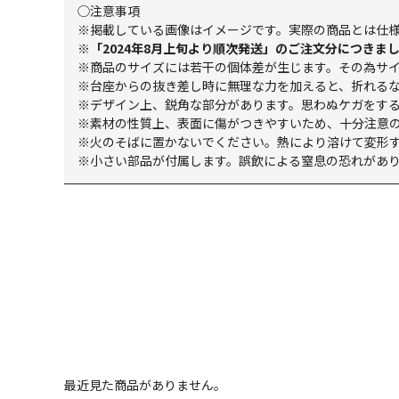
◯注意事項
※掲載している画像はイメージです。実際の商品とは仕
※「2024年8月上旬より順次発送」のご注文分につき
※商品のサイズには若干の個体差が生じます。その為サ
※台座からの抜き差し時に無理な力を加えると、折れる
※デザイン上、鋭角な部分があります。思わぬケガをす
※素材の性質上、表面に傷がつきやすいため、十分注意
※火のそばに置かないでください。熱により溶けて変形
※小さい部品が付属します。誤飲による窒息の恐れがあ
最近見た商品がありません。