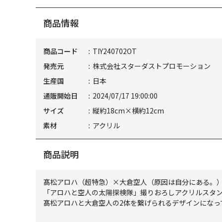
商品情報
商品コード
TIY240702OT
発売元
株式会社スターダストプロモーション
生産国
日本
通販開始日
2024/07/17 19:00:00
サイズ
縦約18cm×横約12cm
素材
アクリル
商品説明
髙松アロハ（超特急）×大倉空人（原因は自分にある。
「アロハと空人の太陽探検隊」撮りおろしアクリルスタ
髙松アロハと大倉空人の2体を繋げられるデザインになっ