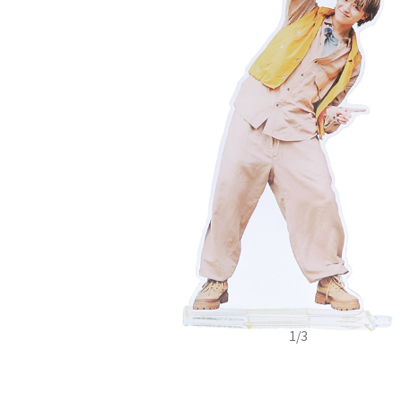
1
/
3