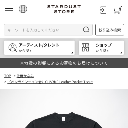
日本語
絞り込み検索
English
한국어
アーティスト/タレント
ショップ
中文
から探す
から探す
※地震の影響によるお荷物のお届けについて
TOP
>
辻野かなみ
>
〈オンラインサイン会〉CHARME Leather Pocket T-shirt