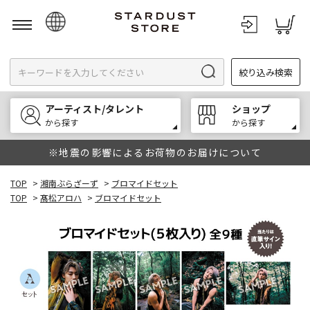
日本語
絞り込み検索
English
한국어
アーティスト/タレント
ショップ
中文
から探す
から探す
※地震の影響によるお荷物のお届けについて
TOP
>
湘南ぶらざーず
>
ブロマイドセット
TOP
>
髙松アロハ
>
ブロマイドセット