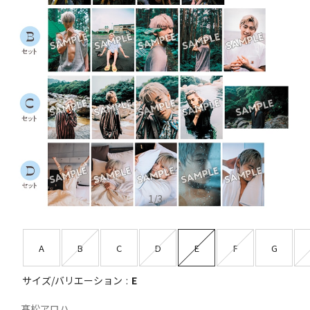
1
/
3
A
B
C
D
E
F
G
サイズ/バリエーション
E
髙松アロハ