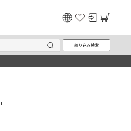
日本語
English
絞り込み検索
한국어
中文
"」