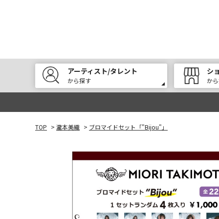
アーティスト/タレント
シ
から探す
から
TOP
>
瀧本美織
>
ブロマイドセット「"Bijou"」