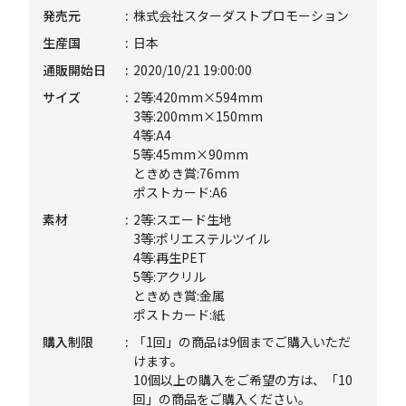
発売元
株式会社スターダストプロモーション
生産国
日本
通販開始日
2020/10/21 19:00:00
サイズ
2等:420mm×594mm
3等:200mm×150mm
4等:A4
5等:45mm×90mm
ときめき賞:76mm
ポストカード:A6
素材
2等:スエード生地
3等:ポリエステルツイル
4等:再生PET
5等:アクリル
ときめき賞:金属
ポストカード:紙
購入制限
「1回」の商品は9個までご購入いただ
けます。
10個以上の購入をご希望の方は、「10
回」の商品をご購入ください。