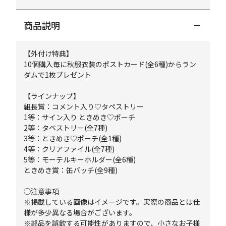
商品説明
【外付け特典】
10個購入毎に秋服衣装のポストカード(全6種)からラン
ダムで1枚プレゼント
【ラインナップ】
組長賞：コメント入り♡タペストリー
1等：サイン入り ときめき♡ポーチ
2等：タペストリー(全7種)
3等：ときめき♡ポーチ(全1種)
4等：クリアファイル(全7種)
5等：モーテルキーホルダー(全6種)
ときめき賞：缶バッチ(全9種)
◯注意事項
※掲載している画像はイメージです。実際の商品とは仕
様が多少異なる場合がございます。
※部品を誤飲する可能性がありますので、小さなお子様