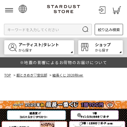
日本語
絞り込み検索
English
한국어
アーティスト/タレント
ショップ
中文
から探す
から探す
※地震の影響によるお荷物のお届けについて
TOP
>
超ときめき♡宣伝部
>
組長くじ 2020秋ver.