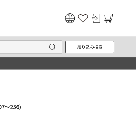
日本語
English
絞り込み検索
한국어
中文
7～256)