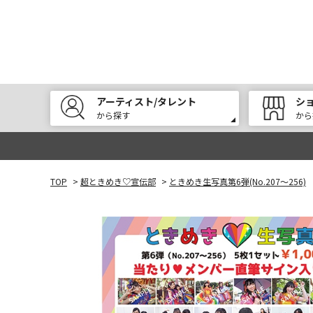
アーティスト/タレント
シ
から探す
から
TOP
>
超ときめき♡宣伝部
>
ときめき生写真第6弾(No.207～256)