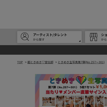
アーティスト/タレント
シ
から探す
から
TOP
>
超ときめき♡宣伝部
>
ときめき生写真第7弾(No.257～301)