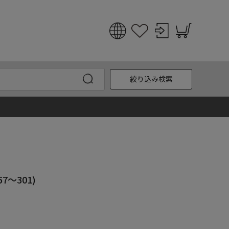
日本語
English
絞り込み検索
한국어
中文
7～301)