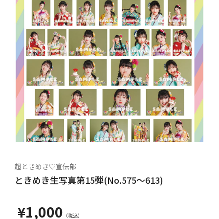
超ときめき♡宣伝部
ときめき生写真第15弾(No.575～613)
¥1,000