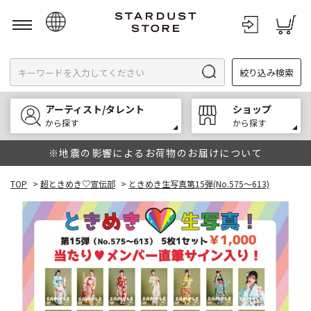
日本語
絞り込み検索
English
한국어
アーティスト/タレント
ショップ
中文
から探す
から探す
※地震の影響によるお荷物のお届けについて
TOP
>
超ときめき♡宣伝部
>
ときめき生写真第15弾(No.575～613)