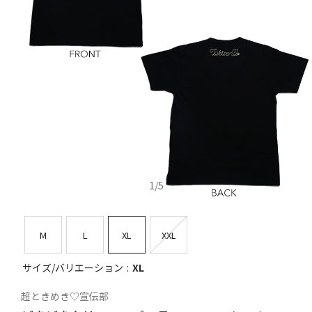
1
/
5
M
L
XL
XXL
サイズ/バリエーション
XL
超ときめき♡宣伝部