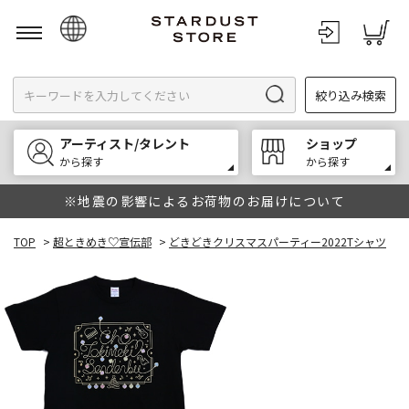
日本語
絞り込み検索
English
한국어
アーティスト/タレント
ショップ
中文
から探す
から探す
※地震の影響によるお荷物のお届けについて
TOP
>
超ときめき♡宣伝部
>
どきどきクリスマスパーティー2022Tシャツ