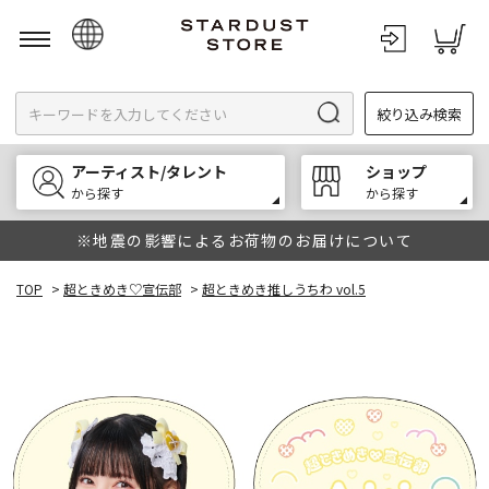
日本語
絞り込み検索
English
한국어
アーティスト/タレント
ショップ
中文
から探す
から探す
※地震の影響によるお荷物のお届けについて
TOP
>
超ときめき♡宣伝部
>
超ときめき推しうちわ vol.5