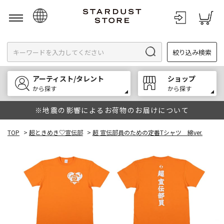
日本語
絞り込み検索
English
한국어
アーティスト/タレント
ショップ
中文
から探す
から探す
※地震の影響によるお荷物のお届けについて
TOP
>
超ときめき♡宣伝部
>
超 宣伝部員のための定番Tシャツ 綿ver.