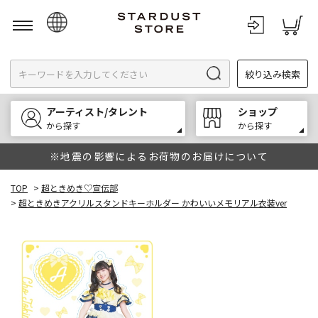
日本語
絞り込み検索
English
한국어
アーティスト/タレント
ショップ
中文
から探す
から探す
※地震の影響によるお荷物のお届けについて
TOP
>
超ときめき♡宣伝部
>
超ときめきアクリルスタンドキーホルダー かわいいメモリアル衣装ver