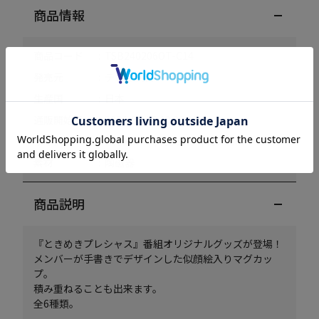
商品情報
商品コード
TSB240206OT-C14
発売元
テレビ朝日
生産国
日本
通販開始日
2024/02/22 19:00:00
サイズ
H約9cm×φ約8cm×φ約6.3cm
素材
陶磁器
商品説明
『ときめきプレシャス』番組オリジナルグッズが登場！
メンバーが手書きでデザインした似顔絵入りマグカッ
プ。
積み重ねることも出来ます。
全6種類。