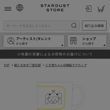
日本語
絞り込み検索
English
한국어
アーティスト/タレント
ショップ
中文
から探す
から探す
※地震の影響によるお荷物のお届けについて
TOP
>
超ときめき♡宣伝部
>
とき宣ちゃん似顔絵マグカップ