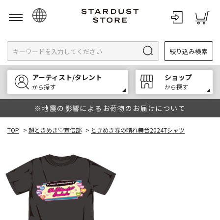
日本語
絞り込み検索
English
한국어
アーティスト/タレント
ショップ
中文
から探す
から探す
※地震の影響によるお荷物のお届けについて
TOP
>
超ときめき♡宣伝部
>
ときめき春の晴れ舞台2024Tシャツ