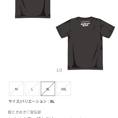
1
/
3
M
L
XL
XXL
サイズ/バリエーション
XL
超ときめき♡宣伝部