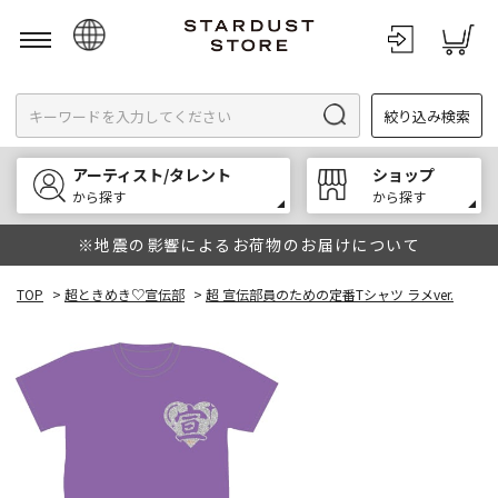
日本語
絞り込み検索
English
한국어
アーティスト/タレント
ショップ
中文
から探す
から探す
※地震の影響によるお荷物のお届けについて
TOP
>
超ときめき♡宣伝部
>
超 宣伝部員のための定番Tシャツ ラメver.