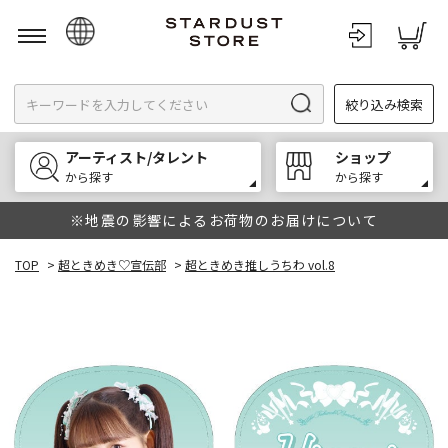
日本語
絞り込み検索
English
한국어
アーティスト/タレント
ショップ
中文
から探す
から探す
※地震の影響によるお荷物のお届けについて
TOP
>
超ときめき♡宣伝部
>
超ときめき推しうちわ vol.8