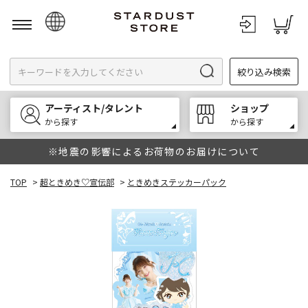
日本語
絞り込み検索
English
한국어
アーティスト/タレント
ショップ
中文
から探す
から探す
※地震の影響によるお荷物のお届けについて
TOP
>
超ときめき♡宣伝部
>
ときめきステッカーパック