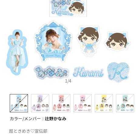
1
/
4
カラー/メンバー
辻野かなみ
超ときめき♡宣伝部