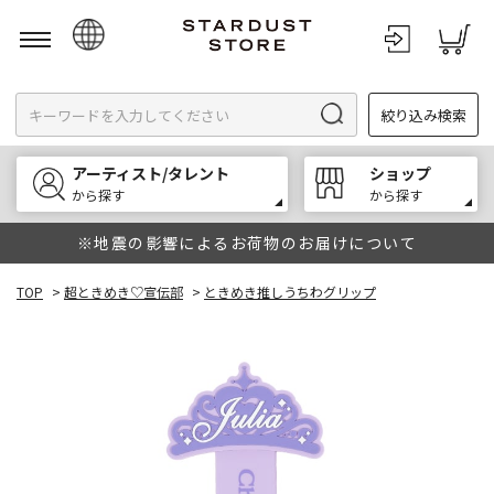
日本語
絞り込み検索
English
한국어
アーティスト/タレント
ショップ
中文
から探す
から探す
※地震の影響によるお荷物のお届けについて
TOP
>
超ときめき♡宣伝部
>
ときめき推しうちわグリップ