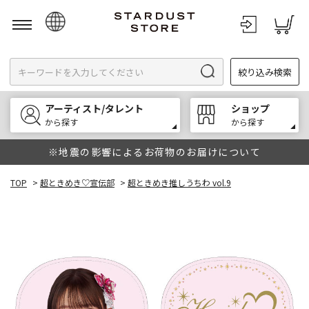
日本語
絞り込み検索
English
한국어
アーティスト/タレント
ショップ
中文
から探す
から探す
※地震の影響によるお荷物のお届けについて
TOP
>
超ときめき♡宣伝部
>
超ときめき推しうちわ vol.9