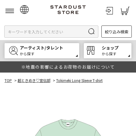
日本語
絞り込み検索
English
한국어
アーティスト/タレント
ショップ
中文
から探す
から探す
※地震の影響によるお荷物のお届けについて
TOP
>
超ときめき♡宣伝部
>
Tokimeki Long Sleeve T-shirt