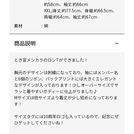
約58cm、袖丈:約66cm
XXL/身丈:約77.5cm、身幅:約66.5cm、
肩幅:約64cm、袖丈:約67cm
素材
綿
商品説明
とき宣メンカラのロンTができました！
胸元のデザインは刺繍になっており、袖にはメンバー名
と6個のリボン、バックプリントには大きくエレガント
なデザインが入っております！少しオーバーサイズでサ
ラッと着やすいボディーに仕上がりました♪
Mサイズは他サイズより着丈が少し短めになっておりま
す！
サイズタグには10周年ロゴも入っているので、記念にぜ
ひゲットしてくださいね！