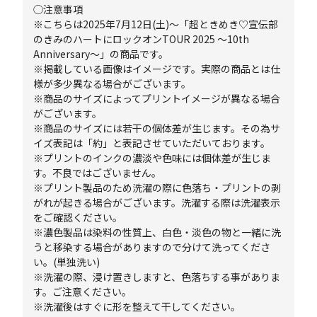
◯注意事項
※こちらは2025年7月12日(土)～「超ときめき♡宣伝部
のきみのハートにロックオンTOUR 2025 ～10th
Anniversary～」の商品です。
※掲載している画像はイメージです。実際の商品とは仕
様が多少異なる場合がございます。
※商品のサイズによってプリントイメージが異なる場合
がございます。
※商品のサイズには若干の個体差が生じます。その為サ
イズ表記は「約」と表記させていただいております。
※プリントのインクの濃淡や色味には個体差が生じま
す。不良ではございません。
※プリント製品のため洗濯の際に色落ち・プリントの剥
がれが起きる場合がございます。洗濯する際は洗濯表示
をご確認ください。
※濃色製品は染料の性質上、白色・淡色の物と一緒に洗
うと移染する場合がありますので分けて洗ってくださ
い。(単独洗い)
※洗濯の際、浸け置きしますと、色落ちする事がありま
す。ご注意ください。
※洗濯後はすぐに形を整えて干してください。