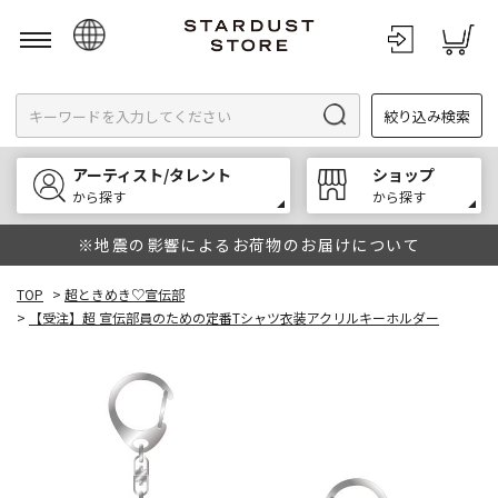
日本語
絞り込み検索
English
한국어
アーティスト/タレント
ショップ
中文
から探す
から探す
※地震の影響によるお荷物のお届けについて
TOP
>
超ときめき♡宣伝部
>
【受注】超 宣伝部員のための定番Tシャツ衣装アクリルキーホルダー