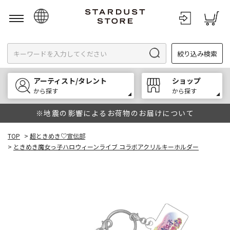
日本語
絞り込み検索
English
한국어
アーティスト/タレント
ショップ
中文
から探す
から探す
※地震の影響によるお荷物のお届けについて
TOP
>
超ときめき♡宣伝部
>
ときめき魔女っ子ハロウィーンライブ コラボアクリルキーホルダー