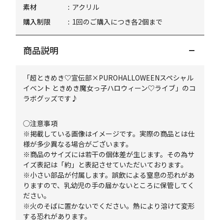
素材
アクリル
購入制限
1回のご購入につき各2個まで
商品説明
「超ときめき♡宣伝部×PUROHALLOWEENスペシャル
イベント ときめき魔女っ子ハロウィーン♡ライブ」のコ
ラボグッズです♪
◯注意事項
※掲載している画像はイメージです。実際の商品とは仕
様が多少異なる場合がございます。
※商品のサイズには若干の個体差が生じます。その為サ
イズ表記は「約」と表記させていただいております。
※小さい部品が付属します。誤飲による窒息の恐れがあ
りますので、乳幼児の手の届かないところに保管してく
ださい。
※火のそばに置かないでください。熱により溶けて変形
する恐れがあります。