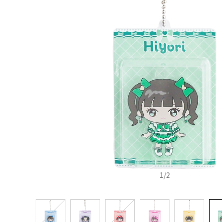
1
/
2