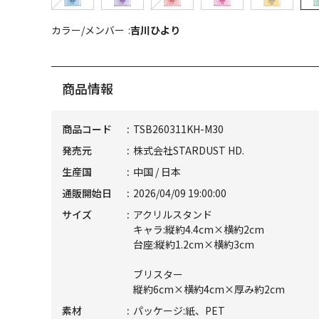
カラー/メンバー
吉川ひより
商品情報
商品コード
TSB260311KH-M30
発売元
株式会社STARDUST HD.
生産国
中国 / 日本
通販開始日
2026/04/09 19:00:00
サイズ
アクリルスタンド
キャラ:縦約4.4cm×横約2cm
台座:縦約1.2cm×横約3cm
ブリスター
縦約6cm×横約4cm×厚み約2cm
素材
パッケージ:紙、PET