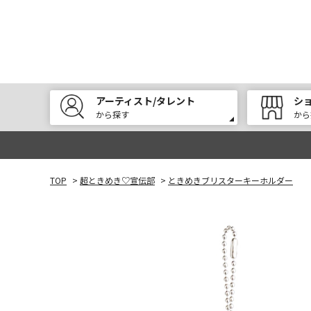
アーティスト/タレント
シ
から探す
から
TOP
>
超ときめき♡宣伝部
>
ときめきブリスターキーホルダー