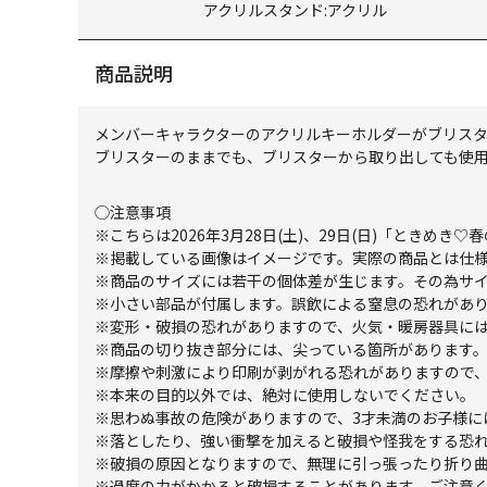
アクリルスタンド:アクリル
商品説明
メンバーキャラクターのアクリルキーホルダーがブリス
ブリスターのままでも、ブリスターから取り出しても使
◯注意事項
※こちらは2026年3月28日(土)、29日(日)「ときめき♡
※掲載している画像はイメージです。実際の商品とは仕
※商品のサイズには若干の個体差が生じます。その為サ
※小さい部品が付属します。誤飲による窒息の恐れがあ
※変形・破損の恐れがありますので、火気・暖房器具に
※商品の切り抜き部分には、尖っている箇所があります
※摩擦や刺激により印刷が剥がれる恐れがありますので
※本来の目的以外では、絶対に使用しないでください。
※思わぬ事故の危険がありますので、3才未満のお子様に
※落としたり、強い衝撃を加えると破損や怪我をする恐
※破損の原因となりますので、無理に引っ張ったり折り
※過度の力がかかると破損することがあります。ご注意