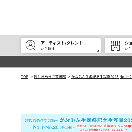
アーティスト/タレント
シ
から探す
から
TOP
>
超ときめき♡宣伝部
>
かなみん生誕記念生写真2026(No.1~2