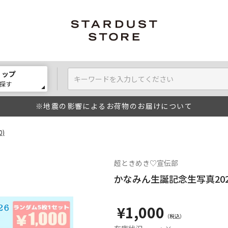
ョップ
探す
※地震の影響によるお荷物のお届けについて
0)
超ときめき♡宣伝部
かなみん生誕記念生写真2026(
¥1,000