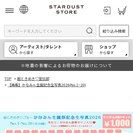
日本語
絞り込み検索
English
한국어
アーティスト/タレント
ショップ
中文
から探す
から探す
※地震の影響によるお荷物のお届けについて
TOP
>
超ときめき♡宣伝部
>
【再販】かなみん生誕記念生写真2026(No.1~20)