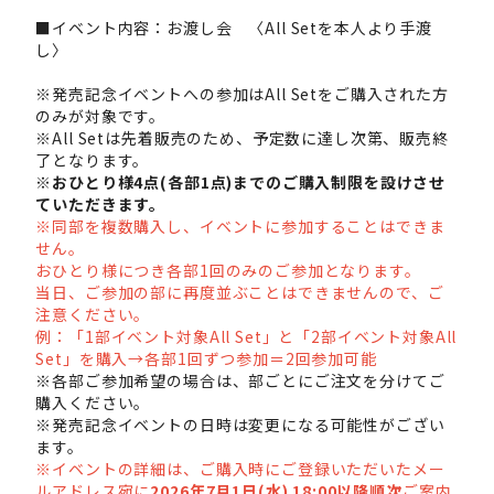
■イベント内容：お渡し会 〈All Setを本人より手渡
し〉
※発売記念イベントへの参加はAll Setをご購入された方
のみが対象です。
※All Setは先着販売のため、予定数に達し次第、販売終
了となります。
※おひとり様4点(各部1点)までのご購入制限を設けさせ
ていただきます。
※同部を複数購入し、イベントに参加することはできま
せん。
おひとり様につき各部1回のみのご参加となります。
当日、ご参加の部に再度並ぶことはできませんので、ご
注意ください。
例：「1部イベント対象All Set」と「2部イベント対象All
Set」を購入→各部1回ずつ参加＝2回参加可能
※各部ご参加希望の場合は、部ごとにご注文を分けてご
購入ください。
※発売記念イベントの日時は変更になる可能性がござい
ます。
※イベントの詳細は、ご購入時にご登録いただいたメー
ルアドレス宛に
2026年7月1日(水) 18:00以降順次
ご案内