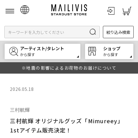
日本語
絞り込み検索
English
한국어
アーティスト/タレント
ショップ
中文
から探す
から探す
※地震の影響によるお荷物のお届けについて
2026.05.18
三村航輝
三村航輝 オリジナルグッズ「Mimureey」
1stアイテム販売決定！