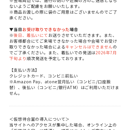
※会場周辺では、通行の妨げや近隣の方のご迷惑となら
ないようご配慮をお願いいたします。
※商品お渡しの際に袋のご用意はございませんのでご了
承ください。
▼当日
お受け取りできなかった
場合
※
後日、着払いにて
お送りさせていただきます。また、
お客様都合にてご来場できなかった場合や会場でお受け
取りできなかった場合による
キャンセルはできません
の
でご了承ください。また、着払いでの発送は
2026年7月
下旬より
順次発送を予定しております。
【支払い方法】
クレジットカード、コンビニ前払い
※Amazon Pay、atone翌月払い（コンビニ/口座振
替）、後払い（コンビニ/銀行ATM）はご利用いただけま
せん。
＜仮想待合室の導入について＞
当サイトへのアクセスが集中した場合、オンライン上の