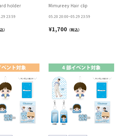
rd holder
Mimureey Hair clip
.29 23:59
05.20 20:00
~
05.29 23:59
¥1,700