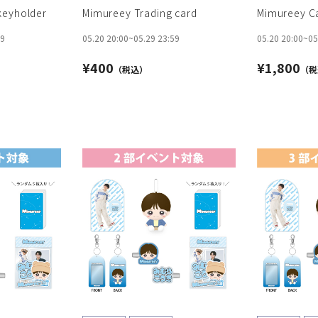
keyholder
Mimureey Trading card
Mimureey Ca
59
05.20 20:00
~
05.29 23:59
05.20 20:00
~
05
¥400
¥1,800