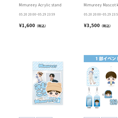
Mimureey Acrylic stand
Mimureey Mascot 
05.20 20:00
~
05.29 23:59
05.20 20:00
~
05.29 23:
¥1,600
¥3,500