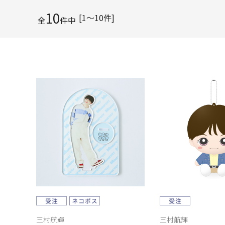
10
[1～10件]
全
件中
三村航輝
三村航輝