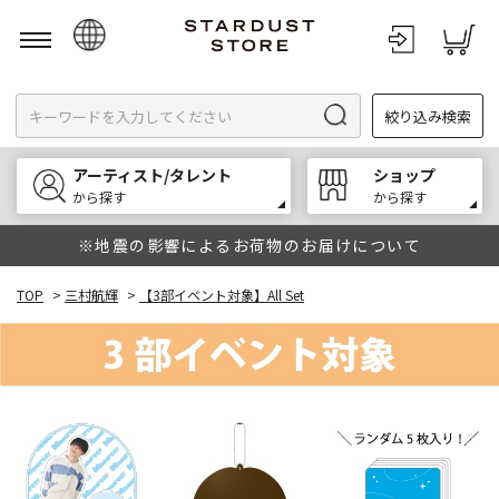
日本語
絞り込み検索
English
한국어
アーティスト/タレント
ショップ
中文
から探す
から探す
※地震の影響によるお荷物のお届けについて
TOP
>
三村航輝
>
【3部イベント対象】All Set