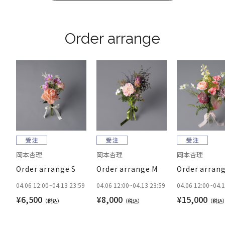
Order arrange
岡本杏理
岡本杏理
岡本杏理
Order arrange S
Order arrange M
Order arrang
04.06 12:00
~
04.13 23:59
04.06 12:00
~
04.13 23:59
04.06 12:00
~
04.
¥6,500
¥8,000
¥15,000