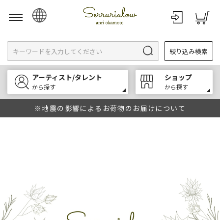
日本語
絞り込み検索
English
한국어
アーティスト/タレント
ショップ
中文
から探す
から探す
※地震の影響によるお荷物のお届けについて