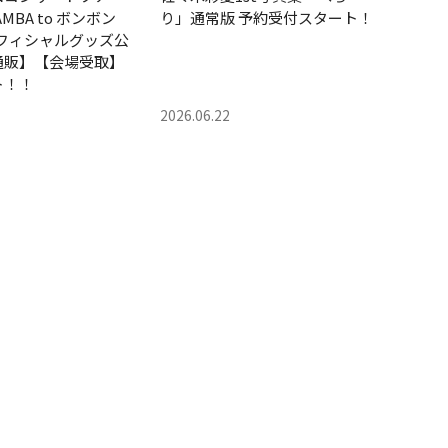
SAMBA to ボンボン
り」通常版 予約受付スタート！
受注
オフィシャルグッズ公
通販】【会場受取】
ト！！
2026.06.22
2026.0