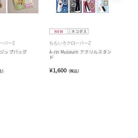
ーバーZ
ももいろクローバーZ
ももい
ORI ジップバッグ
A-rin Museum アクリルスタン
A-ri
ド
ト
¥1,600
¥9,8