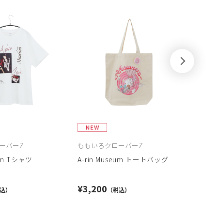
ーバーZ
ももいろクローバーZ
ももい
eum Tシャツ
A-rin Museum トートバッグ
A-ri
¥3,200
¥3,9