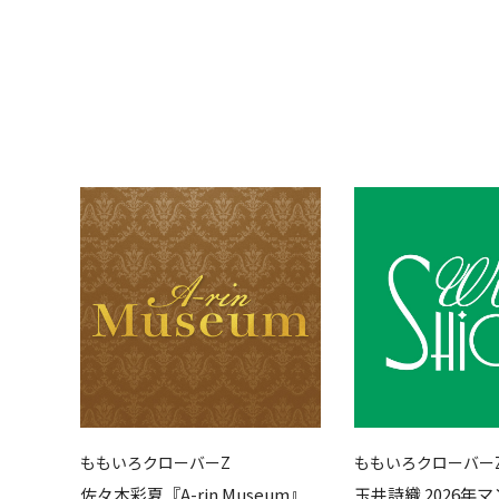
ももいろクローバーZ
ももいろクローバー
佐々木彩夏『A-rin Museum』
玉井詩織 2026年