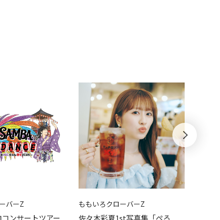
ーバーZ
ももいろクローバーZ
ももい
ロコンサートツアー
佐々木彩夏1st写真集「ぺろ
『高城