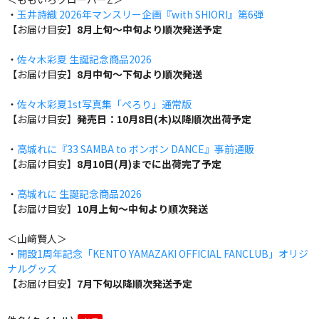
・
玉井詩織 2026年マンスリー企画『with SHIORI』第6弾
【お届け目安】
8月上旬～中旬より順次発送予定
・
佐々木彩夏 生誕記念商品2026
【お届け目安】
8月中旬～下旬より順次発送
・
佐々木彩夏1st写真集「ぺろり」通常版
【お届け目安】
発売日：10月8日(木)以降順次出荷予定
・
高城れに『33 SAMBA to ボンボン DANCE』事前通販
【お届け目安】
8月10日(月)までに出荷完了予定
・
高城れに 生誕記念商品2026
【お届け目安】
10月上旬～中旬より順次発送
＜山﨑賢人＞
・
開設1周年記念「KENTO YAMAZAKI OFFICIAL FANCLUB」オリジ
ナルグッズ
【お届け目安】
7月下旬以降順次発送予定