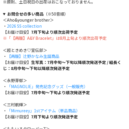
※原則、土日祝日の出荷はおこなっておりません。
お問合せの多い商品
（※50音順）
＜Aho&younger brother＞
・
2026 SS collection
【お届け目安】
7月下旬より順次出荷予定
※「【再販】A&Y Bracelet」は8月上旬より順次出荷予定
＜超ときめき♡宣伝部＞
・
【再販】辻野かなみ生誕商品
【お届け目安】
生写真：7月中旬～下旬以降順次発送予定 / 組長く
じ：8月中旬～下旬以降順次発送予定
＜永野芽郁＞
・
「MAGNOLIE」発売記念グッズ（一般販売）
【お届け目安】
7月中旬～下旬より順次発送予定
＜三村航輝＞
・
「Mimureey」1stアイテム（単品商品）
【お届け目安】
7月下旬より順次発送予定
＜ももいろクローバーZ＞