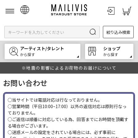
日本語
絞り込み検索
English
한국어
アーティスト/タレント
ショップ
中文
から探す
から探す
※地震の影響によるお荷物のお届けについて
お問い合わせ
◯当サイトでは電話対応は行なっておりません。
◯営業時間（平日10:00~17:00）以外の返信対応は原則行なっ
ておりません。
◯ご返信は順番に対応している為、回答までにお時間を頂戴す
る場合がございます。
◯迷惑メールの設定をされている場合には、必ず事前に