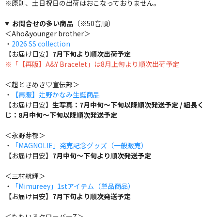
※原則、土日祝日の出荷はおこなっておりません。
お問合せの多い商品
（※50音順）
＜Aho&younger brother＞
・
2026 SS collection
【お届け目安】
7月下旬より順次出荷予定
※「【再販】A&Y Bracelet」は8月上旬より順次出荷予定
＜超ときめき♡宣伝部＞
・
【再販】辻野かなみ生誕商品
【お届け目安】
生写真：7月中旬～下旬以降順次発送予定 / 組長く
じ：8月中旬～下旬以降順次発送予定
＜永野芽郁＞
・
「MAGNOLIE」発売記念グッズ（一般販売）
【お届け目安】
7月中旬～下旬より順次発送予定
＜三村航輝＞
・
「Mimureey」1stアイテム（単品商品）
【お届け目安】
7月下旬より順次発送予定
＜ももいろクローバーZ＞