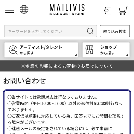
日本語
絞り込み検索
English
한국어
アーティスト/タレント
ショップ
中文
から探す
から探す
※地震の影響によるお荷物のお届けについて
お問い合わせ
◯当サイトでは電話対応は行なっておりません。
◯営業時間（平日10:00~17:00）以外の返信対応は原則行なっ
ておりません。
◯ご返信は順番に対応している為、回答までにお時間を頂戴す
る場合がございます。
◯迷惑メールの設定をされている場合には、必ず事前に