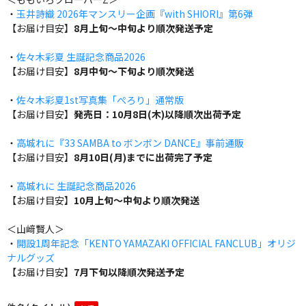
・
玉井詩織 2026年マンスリー企画『with SHIORI』第6弾
【お届け目安】
8月上旬～中旬より順次発送予定
・
佐々木彩夏 生誕記念商品2026
【お届け目安】
8月中旬～下旬より順次発送
・
佐々木彩夏1st写真集「ぺろり」通常版
【お届け目安】
発売日：10月8日(木)以降順次出荷予定
・
高城れに『33 SAMBA to ボンボン DANCE』事前通販
【お届け目安】
8月10日(月)までに出荷完了予定
・
高城れに 生誕記念商品2026
【お届け目安】
10月上旬～中旬より順次発送
＜山﨑賢人＞
・
開設1周年記念「KENTO YAMAZAKI OFFICIAL FANCLUB」オリジ
ナルグッズ
【お届け目安】
7月下旬以降順次発送予定