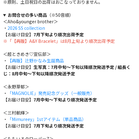
※原則、土日祝日の出荷はおこなっておりません。
お問合せの多い商品
（※50音順）
＜Aho&younger brother＞
・
2026 SS collection
【お届け目安】
7月下旬より順次出荷予定
※「【再販】A&Y Bracelet」は8月上旬より順次出荷予定
＜超ときめき♡宣伝部＞
・
【再販】辻野かなみ生誕商品
【お届け目安】
生写真：7月中旬～下旬以降順次発送予定 / 組長く
じ：8月中旬～下旬以降順次発送予定
＜永野芽郁＞
・
「MAGNOLIE」発売記念グッズ（一般販売）
【お届け目安】
7月中旬～下旬より順次発送予定
＜三村航輝＞
・
「Mimureey」1stアイテム（単品商品）
【お届け目安】
7月下旬より順次発送予定
＜ももいろクローバーZ＞