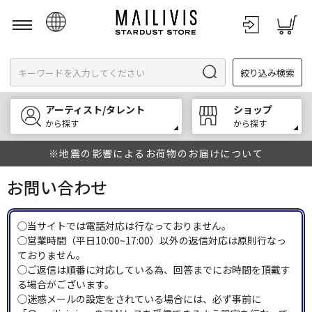
日本語
絞り込み検索
English
한국어
アーティスト/タレント
ショップ
中文
から探す
から探す
※地震の影響によるお荷物のお届けについて
お問い合わせ
◯当サイトでは電話対応は行なっておりません。
◯営業時間（平日10:00~17:00）以外の返信対応は原則行なっ
ておりません。
◯ご返信は順番に対応している為、回答までにお時間を頂戴す
る場合がございます。
◯迷惑メールの設定をされている場合には、必ず事前に