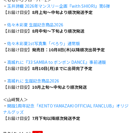
・
玉井詩織 2026年マンスリー企画『with SHIORI』第6弾
【お届け目安】
8月上旬～中旬より順次発送予定
・
佐々木彩夏 生誕記念商品2026
【お届け目安】
8月中旬～下旬より順次発送
・
佐々木彩夏1st写真集「ぺろり」通常版
【お届け目安】
発売日：10月8日(木)以降順次出荷予定
・
高城れに『33 SAMBA to ボンボン DANCE』事前通販
【お届け目安】
8月10日(月)までに出荷完了予定
・
高城れに 生誕記念商品2026
【お届け目安】
10月上旬～中旬より順次発送
＜山﨑賢人＞
・
開設1周年記念「KENTO YAMAZAKI OFFICIAL FANCLUB」オリジ
ナルグッズ
【お届け目安】
7月下旬以降順次発送予定