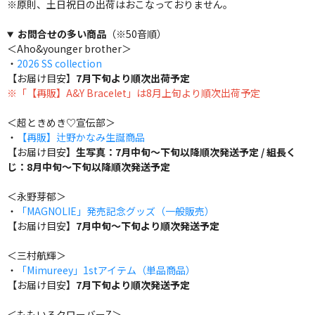
※原則、土日祝日の出荷はおこなっておりません。
お問合せの多い商品
（※50音順）
＜Aho&younger brother＞
・
2026 SS collection
【お届け目安】
7月下旬より順次出荷予定
※「【再販】A&Y Bracelet」は8月上旬より順次出荷予定
＜超ときめき♡宣伝部＞
・
【再販】辻野かなみ生誕商品
【お届け目安】
生写真：7月中旬～下旬以降順次発送予定 / 組長く
じ：8月中旬～下旬以降順次発送予定
＜永野芽郁＞
・
「MAGNOLIE」発売記念グッズ（一般販売）
【お届け目安】
7月中旬～下旬より順次発送予定
＜三村航輝＞
・
「Mimureey」1stアイテム（単品商品）
【お届け目安】
7月下旬より順次発送予定
＜ももいろクローバーZ＞