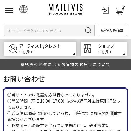
日本語
絞り込み検索
English
한국어
アーティスト/タレント
ショップ
中文
から探す
から探す
※地震の影響によるお荷物のお届けについて
お問い合わせ
◯当サイトでは電話対応は行なっておりません。
◯営業時間（平日10:00~17:00）以外の返信対応は原則行なっ
ておりません。
◯ご返信は順番に対応している為、回答までにお時間を頂戴す
る場合がございます。
◯迷惑メールの設定をされている場合には、必ず事前に