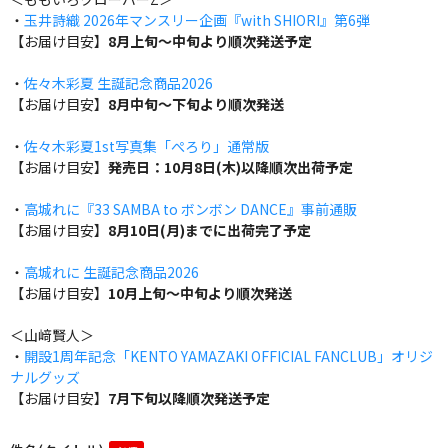
・
玉井詩織 2026年マンスリー企画『with SHIORI』第6弾
【お届け目安】
8月上旬～中旬より順次発送予定
・
佐々木彩夏 生誕記念商品2026
【お届け目安】
8月中旬～下旬より順次発送
・
佐々木彩夏1st写真集「ぺろり」通常版
【お届け目安】
発売日：10月8日(木)以降順次出荷予定
・
高城れに『33 SAMBA to ボンボン DANCE』事前通販
【お届け目安】
8月10日(月)までに出荷完了予定
・
高城れに 生誕記念商品2026
【お届け目安】
10月上旬～中旬より順次発送
＜山﨑賢人＞
・
開設1周年記念「KENTO YAMAZAKI OFFICIAL FANCLUB」オリジ
ナルグッズ
【お届け目安】
7月下旬以降順次発送予定