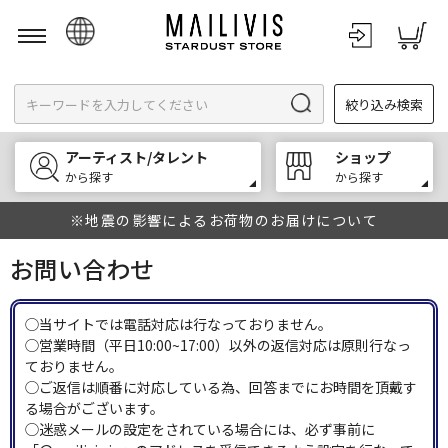
日本語
絞り込み検索
English
한국어
アーティスト/タレント
ショップ
中文
から探す
から探す
※地震の影響によるお荷物のお届けについて
お問い合わせ
◯当サイトでは電話対応は行なっておりません。
◯営業時間（平日10:00~17:00）以外の返信対応は原則行なっ
ておりません。
◯ご返信は順番に対応している為、回答までにお時間を頂戴す
る場合がございます。
◯迷惑メールの設定をされている場合には、必ず事前に