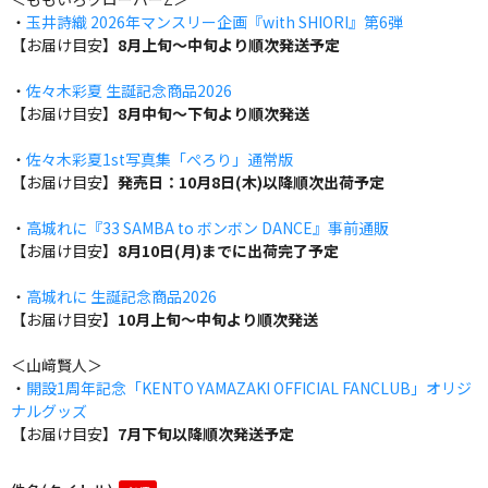
・
玉井詩織 2026年マンスリー企画『with SHIORI』第6弾
【お届け目安】
8月上旬～中旬より順次発送予定
・
佐々木彩夏 生誕記念商品2026
【お届け目安】
8月中旬～下旬より順次発送
・
佐々木彩夏1st写真集「ぺろり」通常版
【お届け目安】
発売日：10月8日(木)以降順次出荷予定
・
高城れに『33 SAMBA to ボンボン DANCE』事前通販
【お届け目安】
8月10日(月)までに出荷完了予定
・
高城れに 生誕記念商品2026
【お届け目安】
10月上旬～中旬より順次発送
＜山﨑賢人＞
・
開設1周年記念「KENTO YAMAZAKI OFFICIAL FANCLUB」オリジ
ナルグッズ
【お届け目安】
7月下旬以降順次発送予定