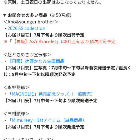
※原則、土日祝日の出荷はおこなっておりません。
お問合せの多い商品
（※50音順）
＜Aho&younger brother＞
・
2026 SS collection
【お届け目安】
7月下旬より順次出荷予定
※「【再販】A&Y Bracelet」は8月上旬より順次出荷予定
＜超ときめき♡宣伝部＞
・
【再販】辻野かなみ生誕商品
【お届け目安】
生写真：7月中旬～下旬以降順次発送予定 / 組長く
じ：8月中旬～下旬以降順次発送予定
＜永野芽郁＞
・
「MAGNOLIE」発売記念グッズ（一般販売）
【お届け目安】
7月中旬～下旬より順次発送予定
＜三村航輝＞
・
「Mimureey」1stアイテム（単品商品）
【お届け目安】
7月下旬より順次発送予定
＜ももいろクローバーZ＞