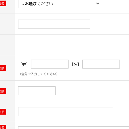
［姓］
［名］
（全角で入力してください）