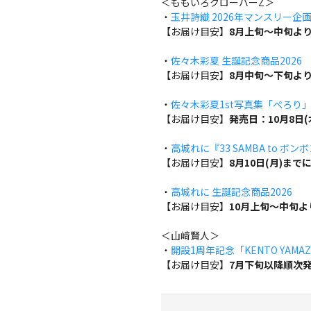
＜ももいろクローバーZ＞
・
玉井詩織 2026年マンスリー企画『w
【お届け目安】
8月上旬～中旬よ
・
佐々木彩夏 生誕記念商品2026
【お届け目安】
8月中旬～下旬よ
・
佐々木彩夏1st写真集「ぺろり
【お届け目安】
発売日：10月8日
・
高城れに『33 SAMBA to ボン
【お届け目安】
8月10日(月)ま
・
高城れに 生誕記念商品2026
【お届け目安】
10月上旬～中旬
＜山﨑賢人＞
・
開設1周年記念「KENTO YAMAZA
【お届け目安】
7月下旬以降順次