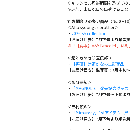
※キャンセル可能期間を過ぎての
※原則、土日祝日の出荷はおこな
お問合せの多い商品
（※50音順
＜Aho&younger brother＞
・
2026 SS collection
【お届け目安】
7月下旬より順次
※「【再販】A&Y Bracelet」
＜超ときめき♡宣伝部＞
・
【再販】辻野かなみ生誕商品
【お届け目安】
生写真：7月中旬～
＜永野芽郁＞
・
「MAGNOLIE」発売記念グッ
【お届け目安】
7月中旬～下旬よ
＜三村航輝＞
・
「Mimureey」1stアイテム（
【お届け目安】
7月下旬より順次