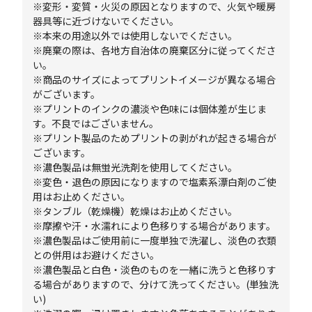
※変形・変質・火災の原因となりますので、火気や暖房
器具等に近づけないでください。
※本来の用途以外では使用しないでください。
※廃棄の際は、各地方自治体の廃棄区分に従ってくださ
い。
※商品のサイズによってプリントイメージが異なる場合
がございます。
※プリントのインクの濃淡や色味には個体差が生じま
す。不良ではございません。
※プリント製品のためプリントの剥がれが起きる場合が
ございます。
※濃色製品は無蛍光洗剤を使用してください。
※変色・退色の原因になりますので塩素系漂白剤のご使
用はお止めください。
※タンブル（乾燥機）乾燥はお止めください。
※摩擦や汗・水濡れにより色移りする場合があります。
※濃色製品はご使用前に一度単独で洗濯し、淡色の衣類
との併用はお避けください。
※濃色製品と白色・淡色のものを一緒に洗うと色移りす
る場合がありますので、分けて洗ってください。(単独洗
い)