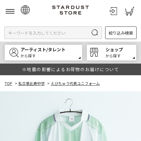
日本語
絞り込み検索
English
한국어
アーティスト/タレント
ショップ
中文
から探す
から探す
※地震の影響によるお荷物のお届けについて
TOP
>
私立恵比寿中学
>
えびちゅう代表ユニフォーム