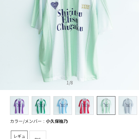
1
/
8
カラー/メンバー
小久保柚乃
レギュ